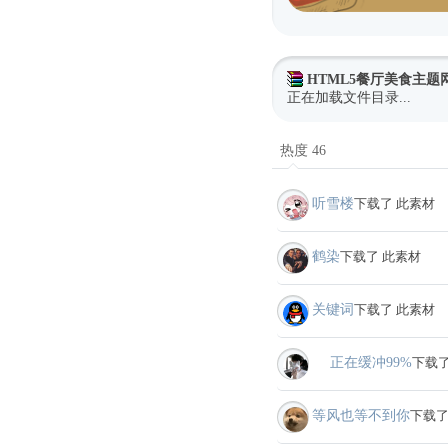
HTML5餐厅美食主题
正在加载文件目录...
热度 46
听雪楼
下载了 此素材
鹤染
下载了 此素材
关键词
下载了 此素材
ゞ 正在缓冲99%
下载了
等风也等不到你
下载了