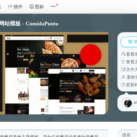
板
插件
图标
模板 - ComidaPunto
预 
看看
查看
文件大
素材
更新时
a