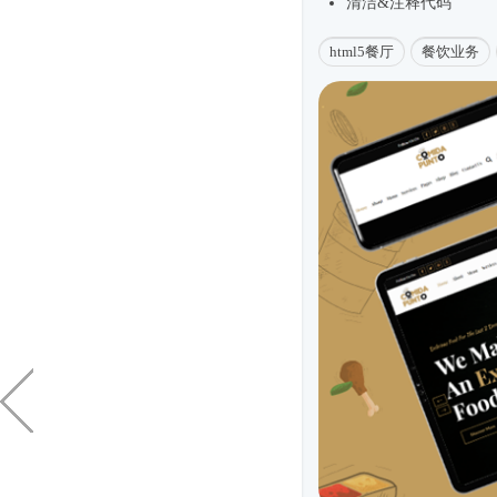
清洁&注释代码
html5餐厅
餐饮业务