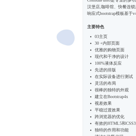
ComidaPunto是专
汉堡店,咖啡馆、快餐连锁店
响应式
bootstrap模板
主要特色
03主页
30 +内部页面
优雅的购物页面
现代和干净的设计
100%液体反应
先进的排版
在实际设备进行测试
灵活的布局
很棒的独特的外观
建立在
Bootstrap4
x
视差效果
平稳过渡效果
跨浏览器的优化
有效的HTML5和CSS
独特的作用和功能