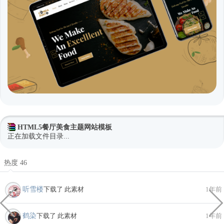
HTML5餐厅美食主题网站模板
正在加载文件目录...
热度 46
听雪楼
下载了 此素材
1年前
鹤染
下载了 此素材
1年前