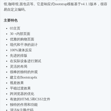
馆,咖啡馆,面包店等。它是
响应式
bootstrap模板基于v4.1.1版本，很容
易自定义编码。
主要特色
03主页
30 +内部页面
优雅的购物页面
现代和干净的设计
100%液体反应
先进的排版
在实际设备进行测试
灵活的布局
很棒的独特的外观
建立在
Bootstrap4
x
视差效果
平稳过渡效果
跨浏览器的优化
有效的HTML5和CSS3文件
独特的作用和功能
清洁&注释代码