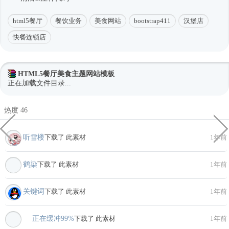
html5餐厅
餐饮业务
美食网站
bootstrap411
汉堡店
快餐连锁店
HTML5餐厅美食主题网站模板
正在加载文件目录...
热度 46
听雪楼
下载了 此素材
1年前
鹤染
下载了 此素材
1年前
关键词
下载了 此素材
1年前
ゞ 正在缓冲99%
下载了 此素材
1年前