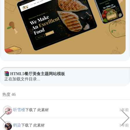
HTML5餐厅美食主题网站模板
正在加载文件目录...
热度 46
听雪楼
下载了 此素材
1年前
鹤染
下载了 此素材
1年前